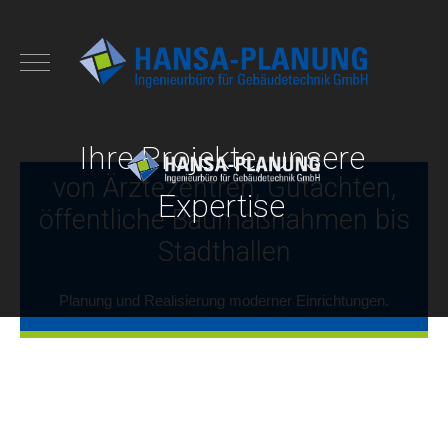
Ihre Projekte, unsere
von Ärztezentren, Gutachten,
Expertise
öffentliche Baumaßnahmen bis
Stadthallen
Planung und Realisierung moderner Einrichtungen.