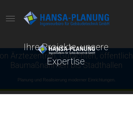
Ihre Projekte, unsere
on Ärztezentren, Gutachten, öffentlic
Expertise
Baumaßnahmen bis Stadthallen
Planung und Realisierung moderner Einrichtungen.