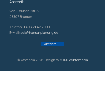
Anschrift
Von-Thünen-Str. 6
28307 Bremen
Telefon: +49 421 42 790-0
E-Mail:
sek@hansa-planung.de
Anfahrt
© wmmedia 2026. Design by
M+M | Würfelmedia