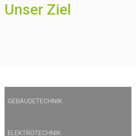
Unser Ziel
ist es, unseren Kunden eine zuverlässige
und professionelle Beratung sowie eine
qualitativ hochwertige Umsetzung ihrer
Projekte zu bieten.
GEBÄUDETECHNIK
ELEKTROTECHNIK